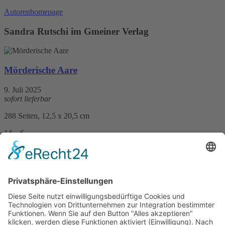
Autorenhomepage
Sandra Rutschi im Gmeiner Verlag
Mörderische Aare
9. Juli 2025
sofort lieferbar
288 Seiten, 12,5 x 20,5 cm
14,– €
mehr Infos …
Print
Lieblingsplätze rund um Bern
11. Mai 2022