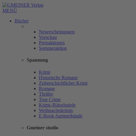
MENÜ
Bücher
Neuerscheinungen
Vorschau
Preisaktionen
Sommeraktion
Spannung
Krimi
Historische Romane
Zeitgeschichtlicher Krimi
Romane
Thriller
True Crime
Krimi-/Rätselspiele
Weihnachtskrimis
E-Book-Sammelbände
Gmeiner studio