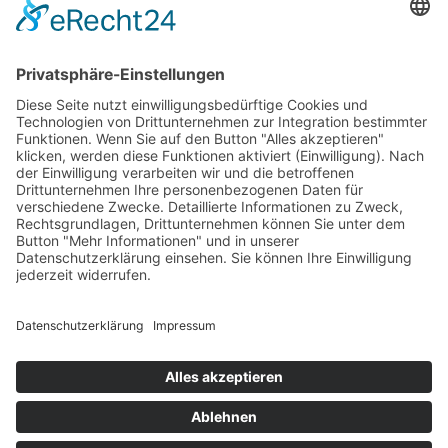
20,– €
mehr Infos …
Mord in Metropolis
5. Februar 2014
sofort lieferbar
428 Seiten, 12 x 20 cm
14,– €
mehr Infos …
Print
...zurück
Impressum
AGB
Datenschutz
Sitemap