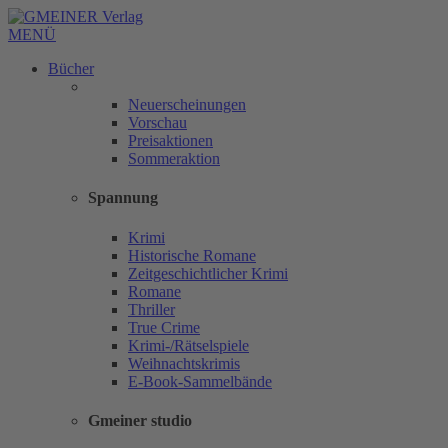
MENÜ
Bücher
Neuerscheinungen
Vorschau
Preisaktionen
Sommeraktion
Spannung
Krimi
Historische Romane
Zeitgeschichtlicher Krimi
Romane
Thriller
True Crime
Krimi-/Rätselspiele
Weihnachtskrimis
E-Book-Sammelbände
Gmeiner studio