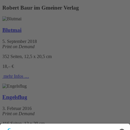
Robert Baur im Gmeiner Verlag
Blutmai
5. September 2018
Print on Demand
352 Seiten, 12,5 x 20,5 cm
18,– €
mehr Infos …
Engelsflug
3. Februar 2016
Print on Demand
416 Seiten, 12 x 20 cm