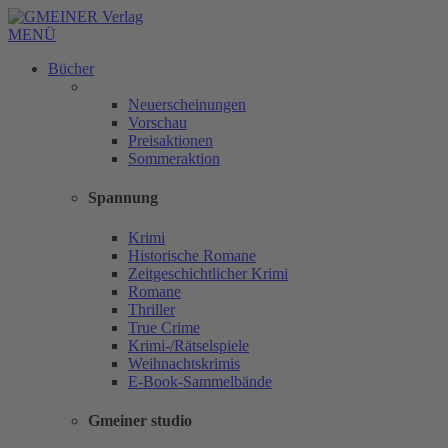
MENÜ
Bücher
Neuerscheinungen
Vorschau
Preisaktionen
Sommeraktion
Spannung
Krimi
Historische Romane
Zeitgeschichtlicher Krimi
Romane
Thriller
True Crime
Krimi-/Rätselspiele
Weihnachtskrimis
E-Book-Sammelbände
Gmeiner studio