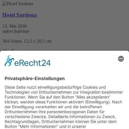
Hotel Sardona
13. Mai 2026
sofort lieferbar
304 Seiten, 12,5 x 20,5 cm
16,– €
mehr Infos …
Print
Tatort Bodensee: Der Fall Winterbergs
10. März 2021
sofort lieferbar
311 Seiten, 12 x 20 cm
14,– €