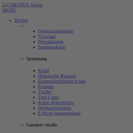
MENÜ
Bücher
Neuerscheinungen
Vorschau
Preisaktionen
Sommeraktion
Spannung
Krimi
Historische Romane
Zeitgeschichtlicher Krimi
Romane
Thriller
True Crime
Krimi-/Rätselspiele
Weihnachtskrimis
E-Book-Sammelbände
Gmeiner studio