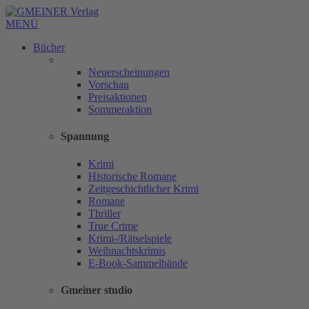
MENÜ
Bücher
Neuerscheinungen
Vorschau
Preisaktionen
Sommeraktion
Spannung
Krimi
Historische Romane
Zeitgeschichtlicher Krimi
Romane
Thriller
True Crime
Krimi-/Rätselspiele
Weihnachtskrimis
E-Book-Sammelbände
Gmeiner studio