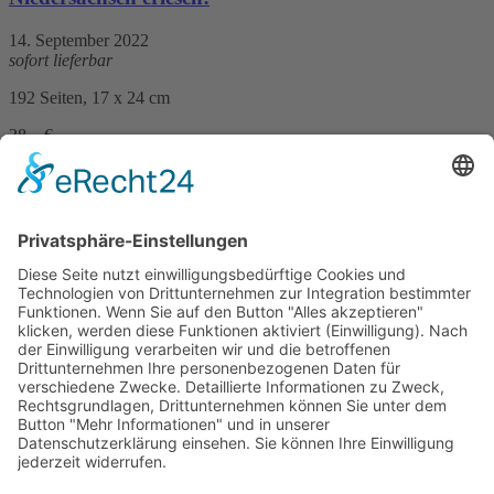
14. September 2022
sofort lieferbar
192 Seiten, 17 x 24 cm
28,– €
mehr Infos …
Print
77 Frauenspuren in Niedersachsen
11. März 2020
sofort lieferbar
192 Seiten, 12 x 20 cm
20,– €
mehr Infos …