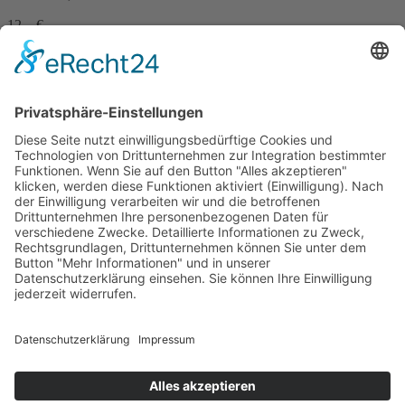
12,– €
mehr Infos …
Print
Zechentod
14. August 2019
sofort lieferbar
216 Seiten, 12 x 20 cm
12,– €
mehr Infos …
Print
...zurück
Impressum
AGB