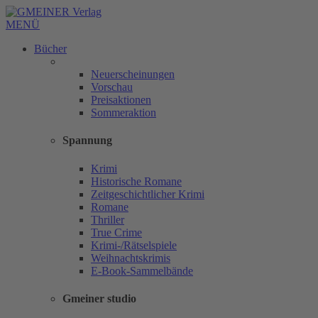
MENÜ
Bücher
Neuerscheinungen
Vorschau
Preisaktionen
Sommeraktion
Spannung
Krimi
Historische Romane
Zeitgeschichtlicher Krimi
Romane
Thriller
True Crime
Krimi-/Rätselspiele
Weihnachtskrimis
E-Book-Sammelbände
Gmeiner studio