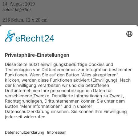
14. August 2019
sofort lieferbar
216 Seiten, 12 x 20 cm
Print 12,– € / E-Book 6,99 €
mehr Infos …
Print
ePub
PDF
Sylvia Sabrowski
Zechenkiller
9. September 2020
sofort lieferbar
283 Seiten, 12 x 20 cm
Print 12,– € / E-Book 9,99 €
mehr Infos …