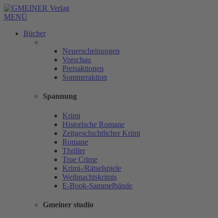
MENÜ
Bücher
Neuerscheinungen
Vorschau
Preisaktionen
Sommeraktion
Spannung
Krimi
Historische Romane
Zeitgeschichtlicher Krimi
Romane
Thriller
True Crime
Krimi-/Rätselspiele
Weihnachtskrimis
E-Book-Sammelbände
Gmeiner studio