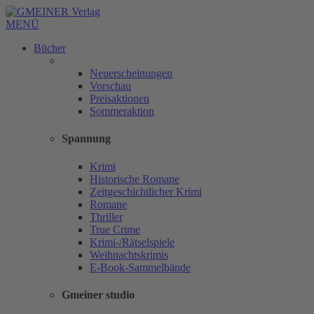
MENÜ
Bücher
Neuerscheinungen
Vorschau
Preisaktionen
Sommeraktion
Spannung
Krimi
Historische Romane
Zeitgeschichtlicher Krimi
Romane
Thriller
True Crime
Krimi-/Rätselspiele
Weihnachtskrimis
E-Book-Sammelbände
Gmeiner studio