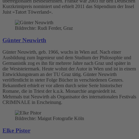
überregionalen Bestsellerlisten. Franke war 2003 für den Deutschen
Kurzkrimipreis nominiert und erhielt 2011 das Stipendium der Insel
Juist »Tatort Töwerland«.
Bildrechte: Rudi Ferder, Graz
Günter Neuwirth
Günter Neuwirth, geb. 1966, wuchs in Wien auf. Nach einer
Ausbildung zum Ingenieur und dem Studium der Philosophie und
Germanistik zog es ihn für mehrere Jahre nach Graz und später in
die Weststeiermark. Heute wohnt der Autor in Wien und ist in einem
Entwicklungsteam an der TU Graz tätig. Günter Neuwirth
veröffentlicht in steter Folge Bücher in verschiedenen Genres.
Bekanntheit erhielt er vor allem durch seine Serie historischer
Romane, die in Triest der k.u.k. Monarchie angesiedelt ist.
Mehrmals trat Neuwirth als Organisator des internationalen Festivals
CRIMINALE in Erscheinung.
Bildrechte: Maigut Fotografie Köln
Elke Pistor