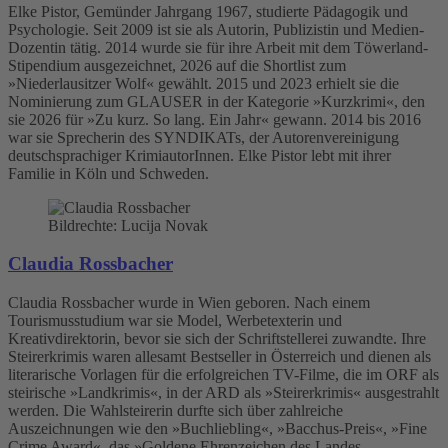
Elke Pistor, Gemünder Jahrgang 1967, studierte Pädagogik und
Psychologie. Seit 2009 ist sie als Autorin, Publizistin und Medien-
Dozentin tätig. 2014 wurde sie für ihre Arbeit mit dem Töwerland-
Stipendium ausgezeichnet, 2026 auf die Shortlist zum
»Niederlausitzer Wolf« gewählt. 2015 und 2023 erhielt sie die
Nominierung zum GLAUSER in der Kategorie »Kurzkrimi«, den
sie 2026 für »Zu kurz. So lang. Ein Jahr« gewann. 2014 bis 2016
war sie Sprecherin des SYNDIKATs, der Autorenvereinigung
deutschsprachiger KrimiautorInnen. Elke Pistor lebt mit ihrer
Familie in Köln und Schweden.
Bildrechte: Lucija Novak
Claudia Rossbacher
Claudia Rossbacher wurde in Wien geboren. Nach einem
Tourismusstudium war sie Model, Werbetexterin und
Kreativdirektorin, bevor sie sich der Schriftstellerei zuwandte. Ihre
Steirerkrimis waren allesamt Bestseller in Österreich und dienen als
literarische Vorlagen für die erfolgreichen TV-Filme, die im ORF als
steirische »Landkrimis«, in der ARD als »Steirerkrimis« ausgestrahlt
werden. Die Wahlsteirerin durfte sich über zahlreiche
Auszeichnungen wie den »Buchliebling«, »Bacchus-Preis«, »Fine
Crime Award«, das »Goldene Ehrenzeichen des Landes