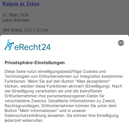
Reigen in Triest
11. März 2026
sofort lieferbar
384 Seiten, 13,5 x 21 cm
Print 19,40 € / E-Book 13,99 €
mehr Infos …
Print
ePub
PDF
Claudia Rossbacher
Steirerzwist
9. Januar 2026
sofort lieferbar
288 Seiten, 13,5 x 21 cm
Print 18,40 € / E-Book
4,99
16,99
€