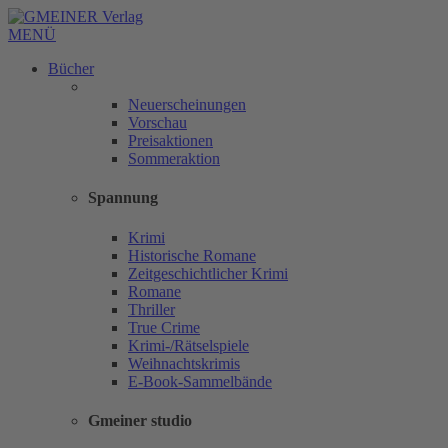
MENÜ
Bücher
Neuerscheinungen
Vorschau
Preisaktionen
Sommeraktion
Spannung
Krimi
Historische Romane
Zeitgeschichtlicher Krimi
Romane
Thriller
True Crime
Krimi-/Rätselspiele
Weihnachtskrimis
E-Book-Sammelbände
Gmeiner studio