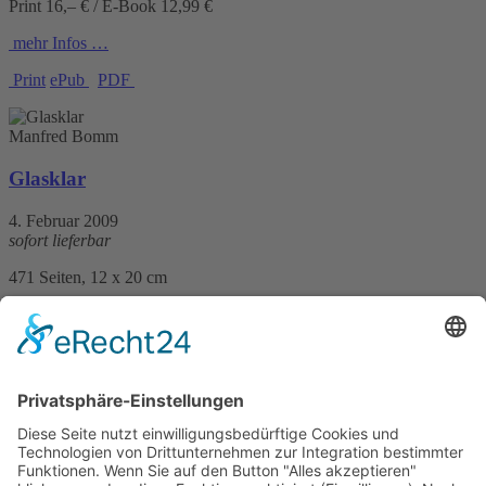
Print 16,– € / E-Book 12,99 €
mehr Infos …
Print
ePub
PDF
Manfred Bomm
Glasklar
4. Februar 2009
sofort lieferbar
471 Seiten, 12 x 20 cm
Print 11,90 € / E-Book 9,99 €
mehr Infos …
Print
ePub
PDF
Manfred Bomm