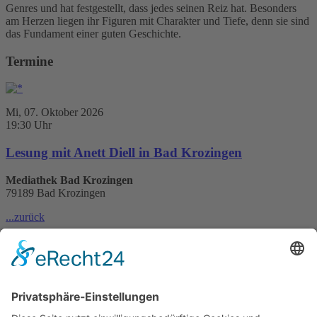
Genres und hat festgestellt, dass jedes seinen Reiz hat. Besonders
am Herzen liegen ihr Figuren mit Charakter und Tiefe, denn sie sind
das Fundament einer guten Geschichte.
Termine
Mi, 07. Oktober 2026
19:30 Uhr
Lesung mit Anett Diell in Bad Krozingen
Mediathek Bad Krozingen
79189 Bad Krozingen
...zurück
* Alle Preise inkl. MwSt.
Ähnliche Titel