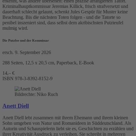
erkennt, was andere übersehen: einen präzise arrangierten Tatort.
Kriminalhauptkommissar Jeremias Killick, frisch strafversetzt und
dauerhaft schlecht gelaunt, schenkt Jules Gespür für Muster keine
Beachtung. Bis die nächsten Toten folgen - und die Tatorte so
penibel inszeniert sind, dass selbst dem akribischsten Putzteufel
mulmig wird.
Die Putzfee und der Kommissar
ersch. 9. September 2026
288 Seiten, 12,5 x 20,5 cm, Paperback, E-Book
14,– €
ISBN
978-3-8392-8152-9
Bildrechte: Niko Ruch
Anett Diell
Anett Diell lebt zusammen mit ihrem Ehemann und ihrem kleinen
Sohn umgeben von Natur und Romanideen in Süddeutschland. Als
Autorin und Schauspielerin liebt sie es, Geschichten zu erzählen und
ihrer Kreativität Ausdruck zu verleihen. Sie schreibt in mehreren