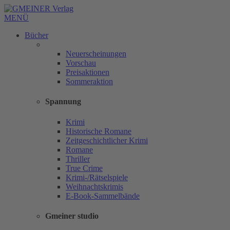
MENÜ
Bücher
Neuerscheinungen
Vorschau
Preisaktionen
Sommeraktion
Spannung
Krimi
Historische Romane
Zeitgeschichtlicher Krimi
Romane
Thriller
True Crime
Krimi-/Rätselspiele
Weihnachtskrimis
E-Book-Sammelbände
Gmeiner studio