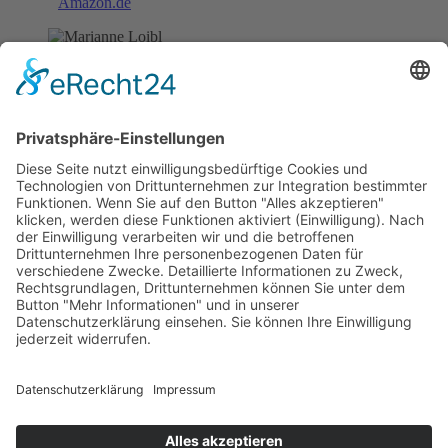
Amazon.de
Bildrechte: Lichtmaedchen Fotografie
Marianne Loibl
Marianne Loibl lebt in München und ist seit vielen Jahren als
Autorin tätig. Nach zahlreichen Veröffentlichungen im Krimi- sowie
Kinder- und Jugendbuchbereich widmet sie sich einem
Herzensprojekt: dem Schreiben von Liebesromanen für
Erwachsene. Mit feinem Gespür für Figuren, Atmosphäre und leise
Emotionen erzählt sie Geschichten über Herzklopfen, Selbstzweifel,
Nähe und den Mut, den eigenen Weg zu gehen. Besonders am
Herzen liegen ihr Stoffe, in denen Handwerk, Alltag und Romantik
miteinander verwebt werden.
Downloads
Presseinformation
...zurück
* Alle Preise inkl. MwSt.
Impressum