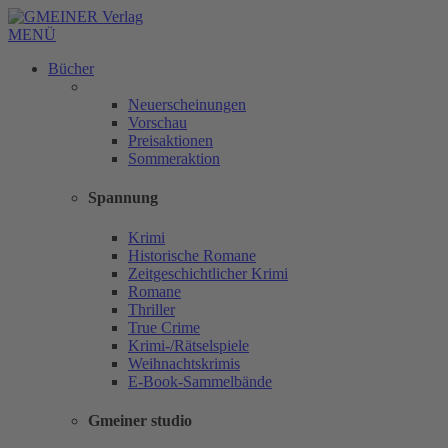
MENÜ
Bücher
Neuerscheinungen
Vorschau
Preisaktionen
Sommeraktion
Spannung
Krimi
Historische Romane
Zeitgeschichtlicher Krimi
Romane
Thriller
True Crime
Krimi-/Rätselspiele
Weihnachtskrimis
E-Book-Sammelbände
Gmeiner studio