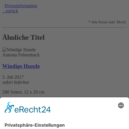
Presseinformation
...zurück
* Alle Preise inkl. MwSt.
Ähnliche Titel
Antonia Fehrenbach
Windige Hunde
5. Juli 2017
sofort lieferbar
288 Seiten, 12 x 20 cm
Print 12,– € / E-Book 5,99 €
mehr Infos …
Print
ePub
PDF