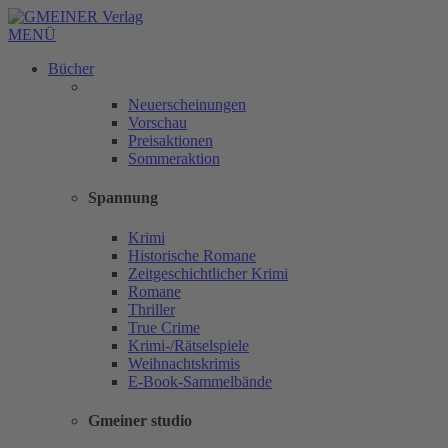
MENÜ
Bücher
Neuerscheinungen
Vorschau
Preisaktionen
Sommeraktion
Spannung
Krimi
Historische Romane
Zeitgeschichtlicher Krimi
Romane
Thriller
True Crime
Krimi-/Rätselspiele
Weihnachtskrimis
E-Book-Sammelbände
Gmeiner studio