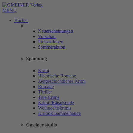
MENÜ
Bücher
Neuerscheinungen
Vorschau
Preisaktionen
Sommeraktion
Spannung
Krimi
Historische Romane
Zeitgeschichtlicher Krimi
Romane
Thriller
True Crime
Krimi-/Rätselspiele
Weihnachtskrimis
E-Book-Sammelbände
Gmeiner studio