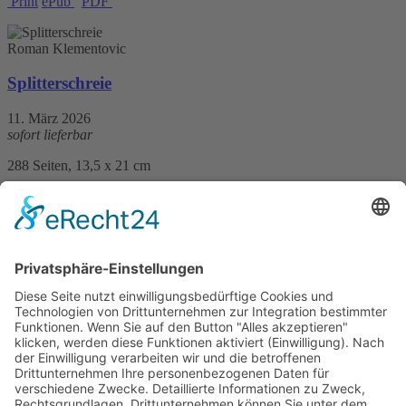
Print
ePub
PDF
Roman Klementovic
Splitterschreie
11. März 2026
sofort lieferbar
288 Seiten, 13,5 x 21 cm
Print 18,– € / E-Book 9,99 €
mehr Infos …
Print
ePub
PDF
Roman Klementovic
Dunkelnah
10. September 2025
sofort lieferbar