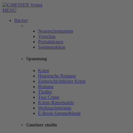
MENÜ
Bücher
Neuerscheinungen
Vorschau
Preisaktionen
Sommeraktion
Spannung
Krimi
Historische Romane
Zeitgeschichtlicher Krimi
Romane
Thriller
True Crime
Krimi-/Rätselspiele
Weihnachtskrimis
E-Book-Sammelbände
Gmeiner studio