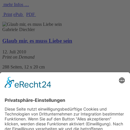
mehr Infos …
Print
ePub
PDF
Gabriele Diechler
Glaub mir, es muss Liebe sein
12. Juli 2010
Print on Demand
288 Seiten, 12 x 20 cm
Print 16,– € / E-Book 8,99 €
mehr Infos …
ePub
PDF
Gabriele Diechler
Engpass