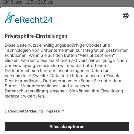
320 Seiten, 12,5 x 20,5 cm
15,– €
mehr Infos …
Print
Wolfgang Weinlechner
Illumination für Franz Joseph
11. Februar 2026
sofort lieferbar
272 Seiten, 12,5 x 20,5 cm
Print 15,50 € / E-Book 11,99 €
mehr Infos …
Print
ePub
PDF
Impressum
AGB