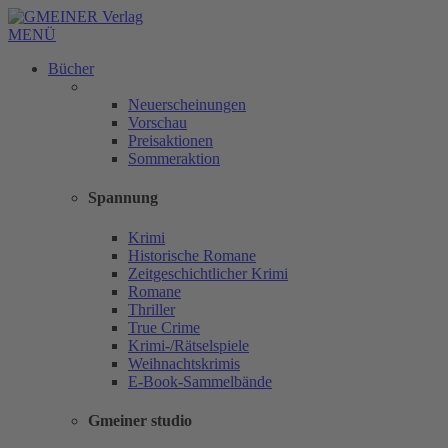
MENÜ
Bücher
Neuerscheinungen
Vorschau
Preisaktionen
Sommeraktion
Spannung
Krimi
Historische Romane
Zeitgeschichtlicher Krimi
Romane
Thriller
True Crime
Krimi-/Rätselspiele
Weihnachtskrimis
E-Book-Sammelbände
Gmeiner studio