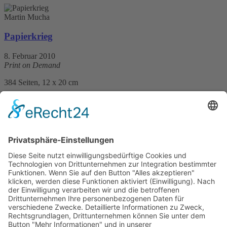
Martin Mucha
Papierkrieg
8. Februar 2010
Print on Demand
384 Seiten, 12 x 20 cm
Print 19,– € / E-Book 9,99 €
mehr Infos …
ePub
PDF
Martin Mucha
Seelenschacher
7. Februar 2011
Print on Demand
384 Seiten, 12 x 20 cm