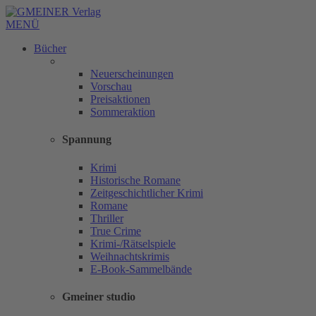
MENÜ
Bücher
Neuerscheinungen
Vorschau
Preisaktionen
Sommeraktion
Spannung
Krimi
Historische Romane
Zeitgeschichtlicher Krimi
Romane
Thriller
True Crime
Krimi-/Rätselspiele
Weihnachtskrimis
E-Book-Sammelbände
Gmeiner studio