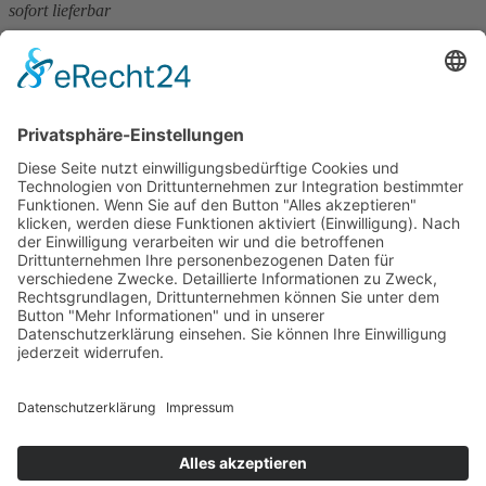
sofort lieferbar
284 Seiten, 12 x 20 cm
Print 11,– € / E-Book 8,99 €
mehr Infos …
Print
ePub
PDF
Sabina Naber
Die Namensvetterin
7. Januar 2014
Nur als eBook erhältlich
Print 5,99 € / E-Book 5,99 €
mehr Infos …
ePub
Impressum
AGB