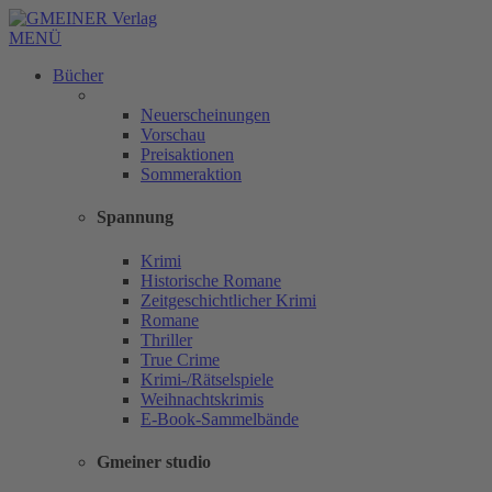
MENÜ
Bücher
Neuerscheinungen
Vorschau
Preisaktionen
Sommeraktion
Spannung
Krimi
Historische Romane
Zeitgeschichtlicher Krimi
Romane
Thriller
True Crime
Krimi-/Rätselspiele
Weihnachtskrimis
E-Book-Sammelbände
Gmeiner studio