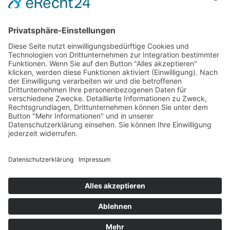
Edith Anna Polkehn im Gmeiner Verlag
Gugelhupf mit Schuss
11. März 2026
sofort lieferbar
256 Seiten, 12,5 x 20,5 cm
15,– €
mehr Infos …
Print
...zurück
Impressum
AGB
Datenschutz
Sitemap
Vertrag widerrufen