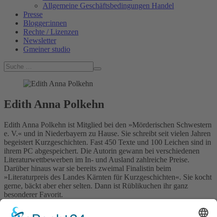
Allgemeine Geschäftsbedingungen Handel
Presse
Blogger:innen
Rechte / Lizenzen
Newsletter
Gmeiner studio
Edith Anna Polkehn
Edith Anna Polkehn ist Mitglied bei den »Mörderischen Schwestern
e. V.« und in Niederbayern zu Hause. Sie schreibt seit vielen Jahren
begeistert Kurzgeschichten. Fast 450 Texte und 100 Leichen sind in
ihrem PC abgespeichert. Die Autorin gewann bei verschiedenen
Literaturwettbewerben im In- und Ausland zahlreiche Preise.
Darüber hinaus war sie bereits zweimal Finalistin beim
»Literaturpreis des Landes Kärnten für Kurzgeschichten«. Sie kocht
gerne, bäckt aber eher selten. Dann ist Rüblikuchen ihr ganz
besonderer Favorit.
Autorenhomepage