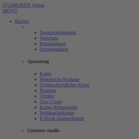
MENÜ
Bücher
Neuerscheinungen
Vorschau
Preisaktionen
Sommeraktion
Spannung
Krimi
Historische Romane
Zeitgeschichtlicher Krimi
Romane
Thriller
True Crime
Krimi-/Rätselspiele
Weihnachtskrimis
E-Book-Sammelbände
Gmeiner studio