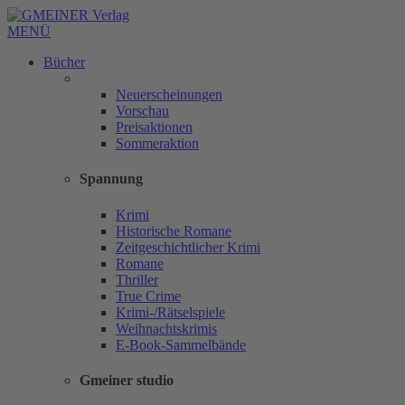
MENÜ
Bücher
Neuerscheinungen
Vorschau
Preisaktionen
Sommeraktion
Spannung
Krimi
Historische Romane
Zeitgeschichtlicher Krimi
Romane
Thriller
True Crime
Krimi-/Rätselspiele
Weihnachtskrimis
E-Book-Sammelbände
Gmeiner studio