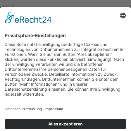
14,– €
mehr Infos …
Print
Wo ist dieses Glück noch mal?
12. Februar 2025
sofort lieferbar
256 Seiten, 12,5 x 20,5 cm
14,– €
mehr Infos …
Print
...zurück
Impressum
AGB